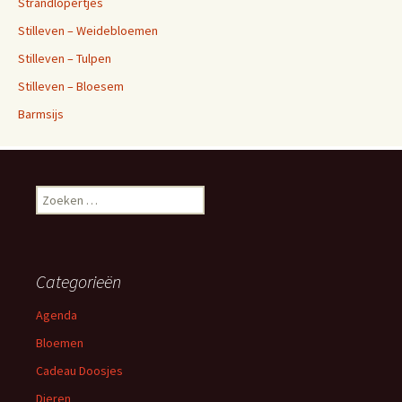
Strandlopertjes
Stilleven – Weidebloemen
Stilleven – Tulpen
Stilleven – Bloesem
Barmsijs
Zoeken
naar:
Categorieën
Agenda
Bloemen
Cadeau Doosjes
Dieren