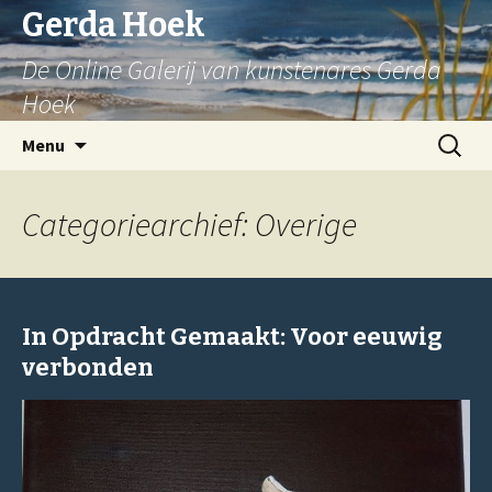
Gerda Hoek
De Online Galerij van kunstenares Gerda
Hoek
Spring
Zoeken
Menu
naar
naar:
inhoud
Categoriearchief: Overige
In Opdracht Gemaakt: Voor eeuwig
verbonden