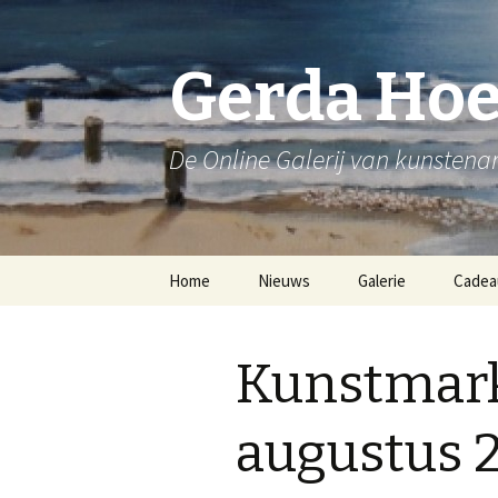
Gerda Ho
De Online Galerij van kunsten
Spring
Home
Nieuws
Galerie
Cadea
naar
inhoud
Bloemen
Kunstmark
Stadsgezichten
Strandgezichten
augustus 
Stillevens