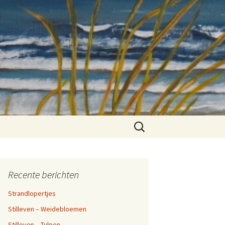
Zoeken
naar:
Recente berichten
Strandlopertjes
Stilleven – Weidebloemen
Stilleven – Tulpen