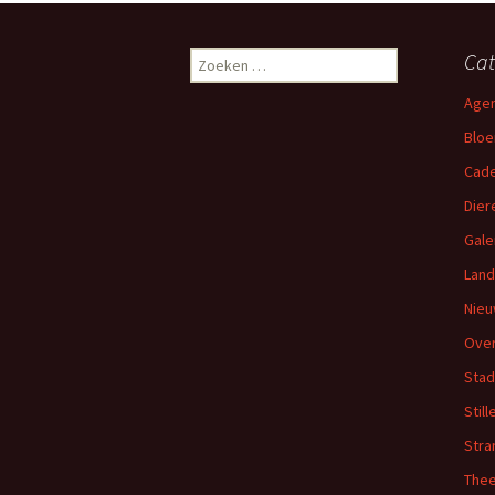
Zoeken
Cat
naar:
Age
Blo
Cade
Dier
Gale
Lan
Nie
Over
Stad
Stil
Stra
The