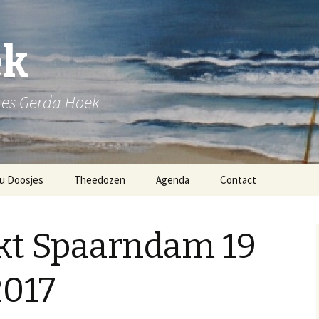
ek
ares Gerda Hoek
u Doosjes
Theedozen
Agenda
Contact
t Spaarndam 19
2017