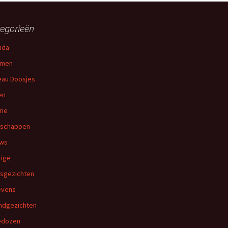
egorieën
nda
emen
au Doosjes
en
rie
dschappen
uws
ige
sgezichten
levens
ndgezichten
edozen