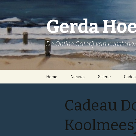
Gerda Ho
De Online Galerij van kunsten
Spring
Home
Nieuws
Galerie
Cadea
naar
inhoud
Bloemen
Cadeau Do
Stadsgezichten
Strandgezichten
Koolmees
Stillevens