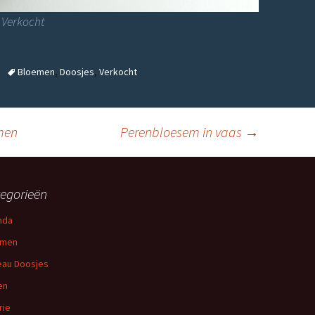
 Verkocht
Bloemen
,
Doosjes
,
Verkocht
men
Perenbloesem in vaas
→
egorieën
nda
emen
au Doosjes
en
rie