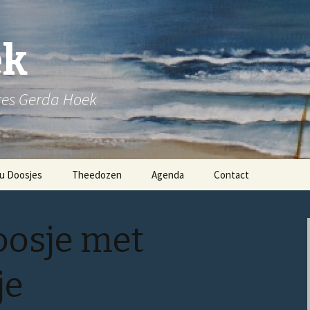
ek
ares Gerda Hoek
u Doosjes
Theedozen
Agenda
Contact
osje met
je