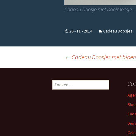
Cadeau Doosje met Koolmeesje –
26 - 11 - 2014
Cadeau Doosjes
Berichtnavigatie
←
Cadeau Doosjes met bloe
Zoeken
Cat
naar:
Age
Blo
Cade
Dier
Gale