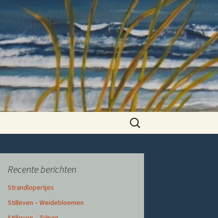
Zoeken
naar:
Recente berichten
Strandlopertjes
Stilleven – Weidebloemen
Stilleven – Tulpen