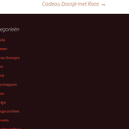
Cadeau Doosje met Roos
→
egorieën
nda
emen
au Doosjes
en
rie
dschappen
uws
ige
sgezichten
levens