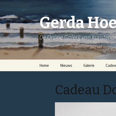
Gerda Ho
De Online Galerij van kunsten
Spring
Home
Nieuws
Galerie
Cadea
naar
inhoud
Bloemen
Cadeau Do
Stadsgezichten
Strandgezichten
Stillevens