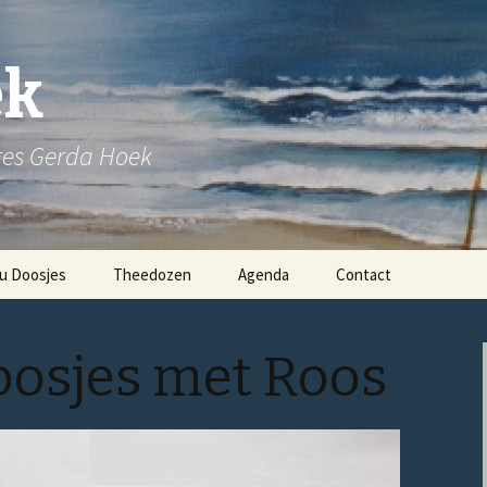
ek
ares Gerda Hoek
u Doosjes
Theedozen
Agenda
Contact
osjes met Roos