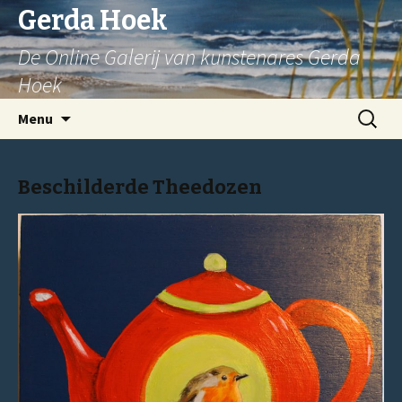
Gerda Hoek
De Online Galerij van kunstenares Gerda
Hoek
Spring
Zoeken
Menu
naar
naar:
inhoud
Beschilderde Theedozen