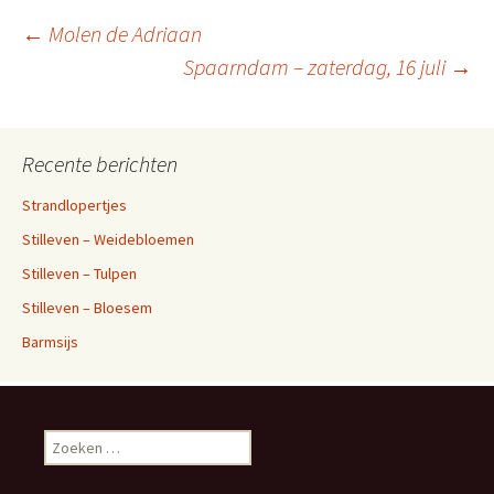
Berichtnavigatie
←
Molen de Adriaan
Spaarndam – zaterdag, 16 juli
→
Recente berichten
Strandlopertjes
Stilleven – Weidebloemen
Stilleven – Tulpen
Stilleven – Bloesem
Barmsijs
Zoeken
naar: